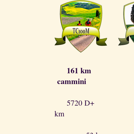
161 km 
cammini
5720 D+ 3
km