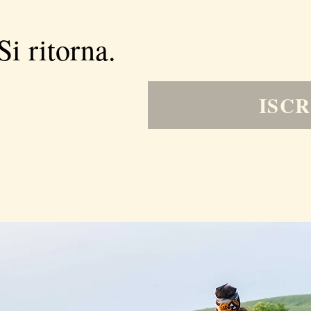
Si ritorna.
ISCR
o in cui decidi di esserci