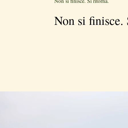
Non si finisce. Si ritorna.
Non si finisce. 
La Val d'Orcia ti aspetta.
Tu ci sarai?
Il viaggio comincia il giorn