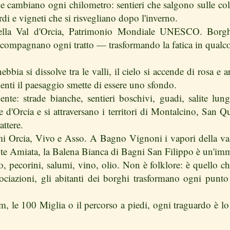
e cambiano ogni chilometro: sentieri che salgono sulle col
di e vigneti che si risvegliano dopo l'inverno.
 della Val d'Orcia, Patrimonio Mondiale UNESCO. Borgh
ompagnano ogni tratto — trasformando la fatica in qualcosa
ebbia si dissolve tra le valli, il cielo si accende di rosa e a
nti il paesaggio smette di essere uno sfondo.
ente: strade bianche, sentieri boschivi, guadi, salite lung
 d'Orcia e si attraversano i territori di Montalcino, San Q
ttere.
mi Orcia, Vivo e Asso. A Bagno Vignoni i vapori della vasc
te Amiata, la Balena Bianca di Bagni San Filippo è un'imm
o, pecorini, salumi, vino, olio. Non è folklore: è quello c
ssociazioni, gli abitanti dei borghi trasformano ogni pun
, le 100 Miglia o il percorso a piedi, ogni traguardo è lo 