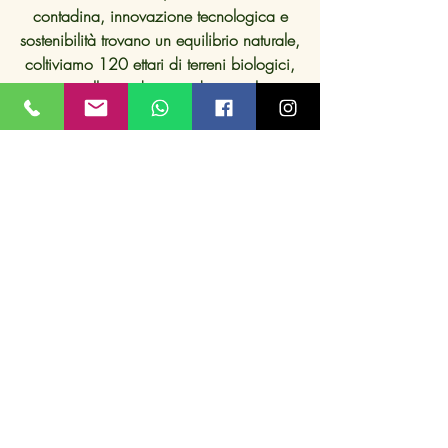
contadina, innovazione tecnologica e
sostenibilità trovano un equilibrio naturale,
coltiviamo 120 ettari di terreni biologici,
vocati alla produzione di uva, olive,
cereali antichi, legumi e ortaggi.
see the offer
Book your place