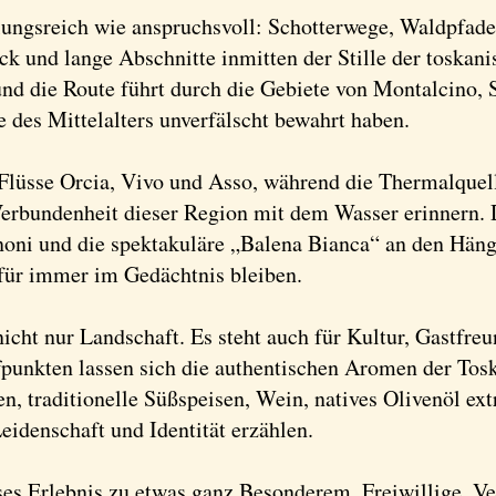
lungsreich wie anspruchsvoll: Schotterwege, Waldpfade
k und lange Abschnitte inmitten der Stille der toskani
 und die Route führt durch die Gebiete von Montalcino,
 des Mittelalters unverfälscht bewahrt haben.
e Flüsse Orcia, Vivo und Asso, während die Thermalque
 Verbundenheit dieser Region mit dem Wasser erinnern
ni und die spektakuläre „Balena Bianca“ an den Hän
 für immer im Gedächtnis bleiben.
icht nur Landschaft. Es steht auch für Kultur, Gastfre
fpunkten lassen sich die authentischen Aromen der Tos
, traditionelle Süßspeisen, Wein, natives Olivenöl ext
Leidenschaft und Identität erzählen.
es Erlebnis zu etwas ganz Besonderem. Freiwillige, V