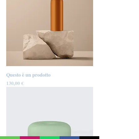
Questo è un prodotto
Prezzo
130,00 €